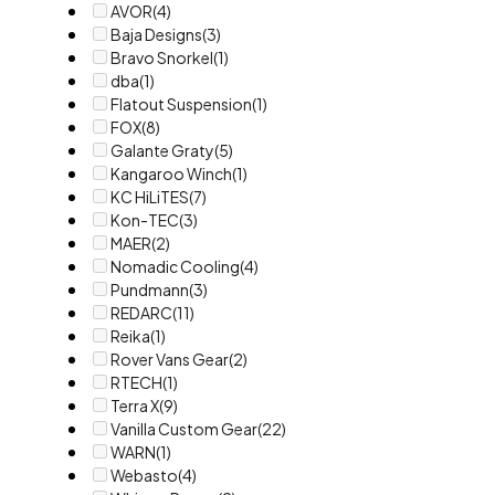
AVOR
(4)
Baja Designs
(3)
Bravo Snorkel
(1)
dba
(1)
Flatout Suspension
(1)
FOX
(8)
Galante Graty
(5)
Kangaroo Winch
(1)
KC HiLiTES
(7)
Kon-TEC
(3)
MAER
(2)
Nomadic Cooling
(4)
Pundmann
(3)
REDARC
(11)
Reika
(1)
Rover Vans Gear
(2)
RTECH
(1)
Terra X
(9)
Vanilla Custom Gear
(22)
WARN
(1)
Webasto
(4)