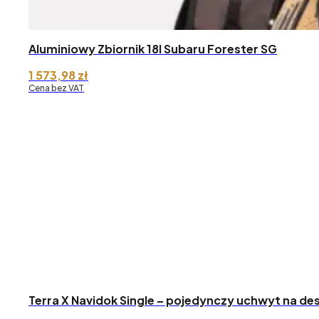
Aluminiowy Zbiornik 18l Subaru Forester SG
1 573,98
zł
Cena bez VAT
Terra X Navidok Single – pojedynczy uchwyt na des