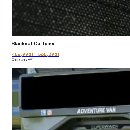
Blackout Curtains
Zakres
486,99
zł
–
568,29
zł
cen:
Cena bez VAT
od 486,99 zł
do 568,29 zł