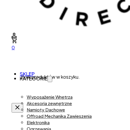
0
SKLEP
Brak produktów w koszyku.
KATEGORIE
Wyposażenie Wnętrza
Akcesoria zewnętrzne
Namioty Dachowe
Offroad Mechanika Zawieszenia
Elektronika
Ogrzewania