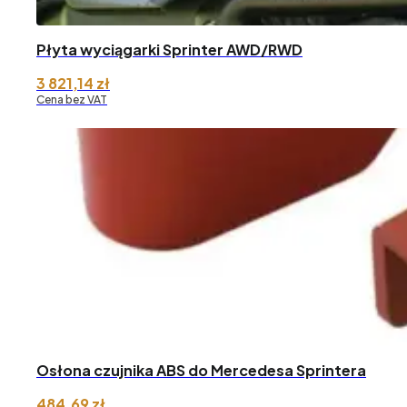
Płyta wyciągarki Sprinter AWD/RWD
3 821,14
zł
Cena bez VAT
Osłona czujnika ABS do Mercedesa Sprintera
484,69
zł