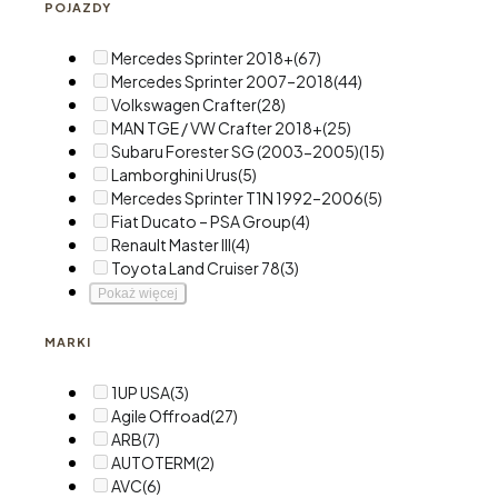
POJAZDY
Mercedes Sprinter 2018+
(67)
Mercedes Sprinter 2007–2018
(44)
Volkswagen Crafter
(28)
MAN TGE / VW Crafter 2018+
(25)
Subaru Forester SG (2003-2005)
(15)
Lamborghini Urus
(5)
Mercedes Sprinter T1N 1992–2006
(5)
Fiat Ducato – PSA Group
(4)
Renault Master III
(4)
Toyota Land Cruiser 78
(3)
Pokaż więcej
MARKI
1UP USA
(3)
Agile Offroad
(27)
ARB
(7)
AUTOTERM
(2)
AVC
(6)