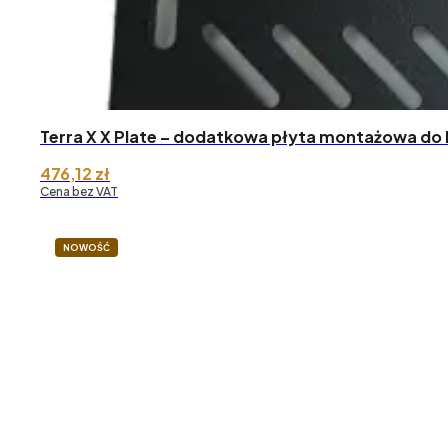
Terra X X Plate – dodatkowa płyta montażowa do 
476,12
zł
Cena bez VAT
NOWOŚĆ