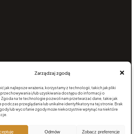
Zarządzaj zgodą
ć jak najlepsze wrażenia, korzystamy z technologii, takich jak pliki
 przechowywania i/lub uzyskiwania dostępu do informacji o
 Zgoda na te technologie pozwoli nam przetwarzać dane, takie jak
podczas przeglądania lub unikalne identyfikatory na tej stronie. Brak
zgody lub wycofanie zgody może niekorzystnie wpłynąć na niektóre
kcje.
ceptuję
Odmów
Zobacz preferencje