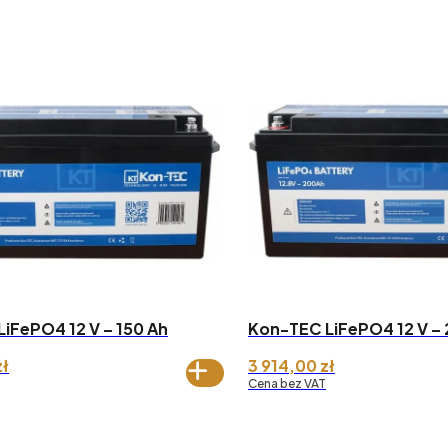
iFePO4 12 V – 150 Ah
Kon-TEC LiFePO4 12 V – 
zł
3 914,00
zł
Cena bez VAT