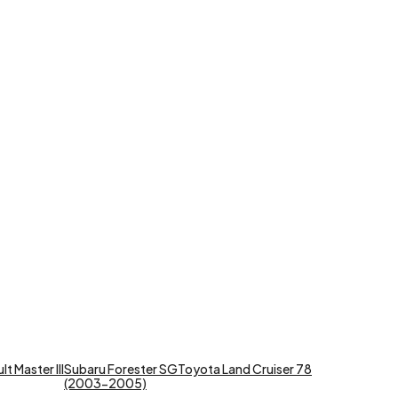
t Master III
Subaru Forester SG
Toyota Land Cruiser 78
(2003-2005)