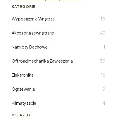
KATEGORIE
Wyposażenie Wnętrza
10
Akcesoria zewnętrzne
49
Namioty Dachowe
1
Offroad Mechanika Zawieszenia
39
Elektronika
16
Ogrzewania
9
Klimatyzacje
4
POJAZDY