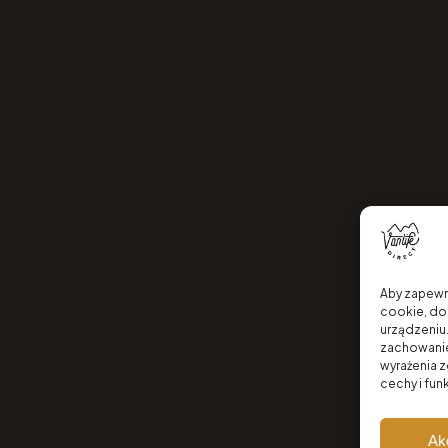
Aby zapewni
cookie, do
urządzeniu.
zachowanie 
wyrażenia 
cechy i fun
Ak