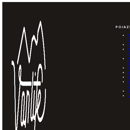
POJAZ
M
(
M
M
(
M
2
F
V
R
S
(
T
L