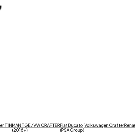
er T1N
MAN TGE / VW CRAFTER
Fiat Ducato
Volkswagen Crafter
Renaul
(2018+)
(PSA Group)