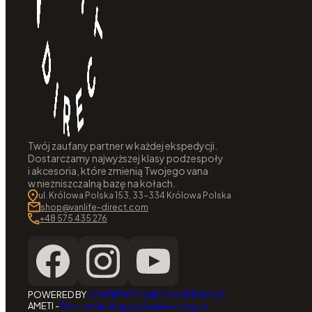
Twój zaufany partner w każdej ekspedycji.
Dostarczamy najwyższej klasy podzespoły
i akcesoria, które zmienią Twojego vana
w niezniszczalną bazę na kołach.
ul. Królowa Polska 153, 33-334 Królowa Polska
shop@vanlife-direct.com
+48 575 435 276
POWERED BY
ADVENTURE VAN CONVERSIONS
AMETI -
Tworzenie sklepów internetowych