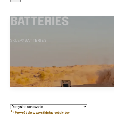
BATTERIES
SKLEP
BATTERIES
Powrót do wszystkich produktów