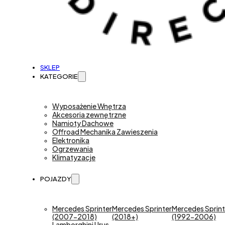
SKLEP
KATEGORIE
Wyposażenie Wnętrza
Akcesoria zewnętrzne
Namioty Dachowe
Offroad Mechanika Zawieszenia
Elektronika
Ogrzewania
Klimatyzacje
POJAZDY
Mercedes Sprinter
Mercedes Sprinter
Mercedes Sprint
(2007-2018)
(2018+)
(1992-2006)
Lamborghini Urus