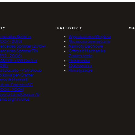
DY
KATEGORIE
MA
ercedes Sprinter
Wyposażenie Wnętrza
2007 - 2018)
Akcesoria zewnętrzne
ercedes Sprinter (2018+)
Namioty Dachowe
ercedes Sprinter T1N
Offroad Mechanika
1992 - 2006)
Zawieszenia
AN TGE / VW Crafter
Elektronika
018+
Ogrzewania
iat Ducato - PSA Group
Klimatyzacje
olkswagen Crafter
enault Master III
ubaru Forester SG
2003 - 2005)
oyota Land Cruiser 78
amborghini Urus