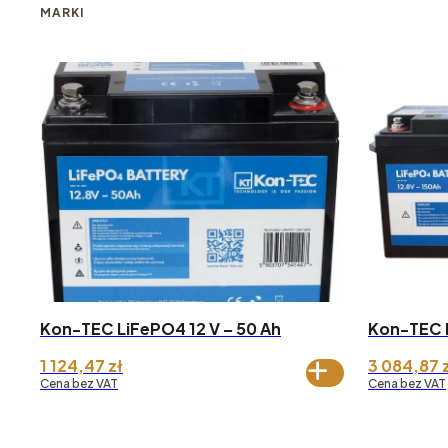
MARKI
Kon-TEC LiFePO4 12 V – 50 Ah
Kon-TEC L
1 124,47
zł
3 084,87
Cena bez VAT
Cena bez VAT